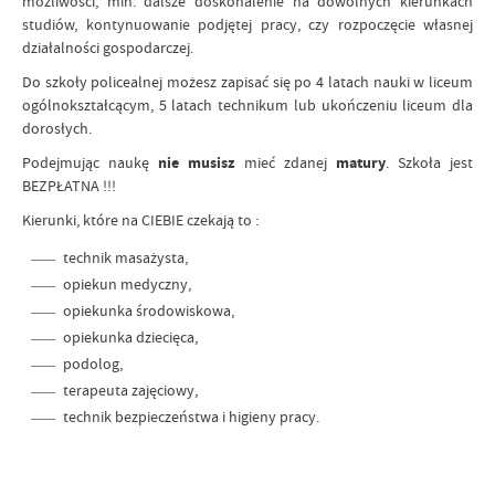
możliwości, min. dalsze doskonalenie na dowolnych kierunkach
studiów, kontynuowanie podjętej pracy, czy rozpoczęcie własnej
działalności gospodarczej.
Do szkoły policealnej możesz zapisać się po 4 latach nauki w liceum
ogólnokształcącym, 5 latach technikum lub ukończeniu liceum dla
dorosłych.
Podejmując naukę
nie musisz
mieć zdanej
matury
. Szkoła jest
BEZPŁATNA !!!
Kierunki, które na CIEBIE czekają to :
technik masażysta,
opiekun medyczny,
opiekunka środowiskowa,
opiekunka dziecięca,
podolog,
terapeuta zajęciowy,
technik bezpieczeństwa i higieny pracy.