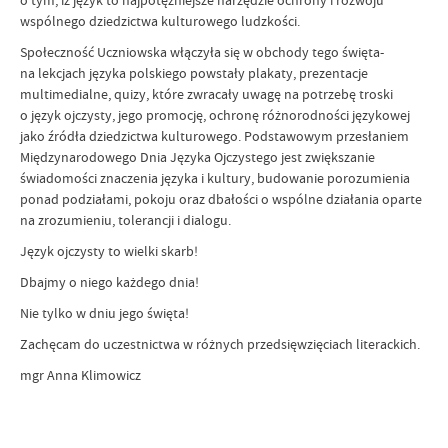
o tym, iż język to najpotężniejsze narzędzie ochrony i rozwoju
wspólnego dziedzictwa kulturowego ludzkości.
Społeczność Uczniowska włączyła się w obchody tego święta-
na lekcjach języka polskiego powstały plakaty, prezentacje
multimedialne, quizy, które zwracały uwagę na potrzebę troski
o język ojczysty, jego promocję, ochronę różnorodności językowej
jako źródła dziedzictwa kulturowego. Podstawowym przesłaniem
Międzynarodowego Dnia Języka Ojczystego jest zwiększanie
świadomości znaczenia języka i kultury, budowanie porozumienia
ponad podziałami, pokoju oraz dbałości o wspólne działania oparte
na zrozumieniu, tolerancji i dialogu.
Język ojczysty to wielki skarb!
Dbajmy o niego każdego dnia!
Nie tylko w dniu jego święta!
Zachęcam do uczestnictwa w różnych przedsięwzięciach literackich.
mgr Anna Klimowicz